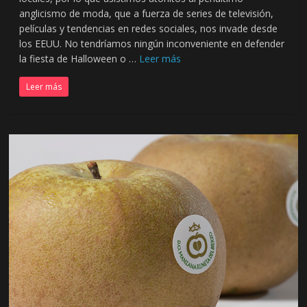
ó
anglicismo de moda, que a fuerza de series de televisión,
películas y tendencias en redes sociales, nos invade desde
n
los EEUU. No tendríamos ningún inconveniente en defender
la fiesta de Halloween o …
Leer más
S
Leer más
u
p
l
e
m
e
n
t
o
D
i
g
i