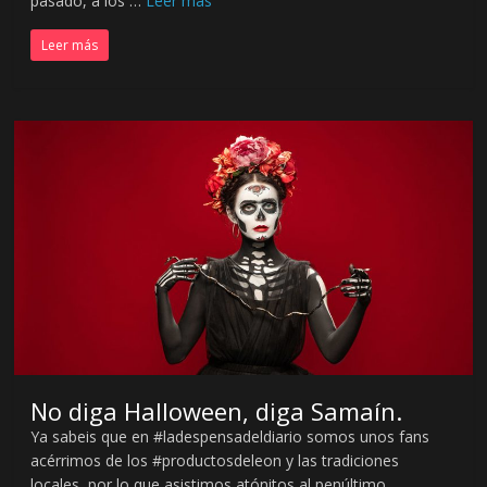
pasado, a los …
Leer más
a
Leer más
r
i
o
d
e
L
No diga Halloween, diga Samaín.
e
Ya sabeis que en #ladespensadeldiario somos unos fans
acérrimos de los #productosdeleon y las tradiciones
locales, por lo que asistimos atónitos al penúltimo