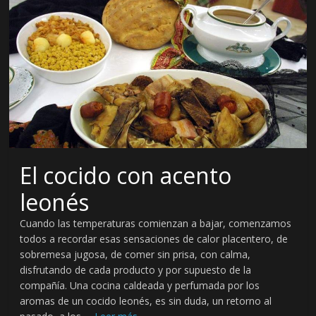
e
n
s
a
d
El cocido con acento
leonés
e
Cuando las temperaturas comienzan a bajar, comenzamos
todos a recordar esas sensaciones de calor placentero, de
D
sobremesa jugosa, de comer sin prisa, con calma,
disfrutando de cada producto y por supuesto de la
i
compañía. Una cocina caldeada y perfumada por los
aromas de un cocido leonés, es sin duda, un retorno al