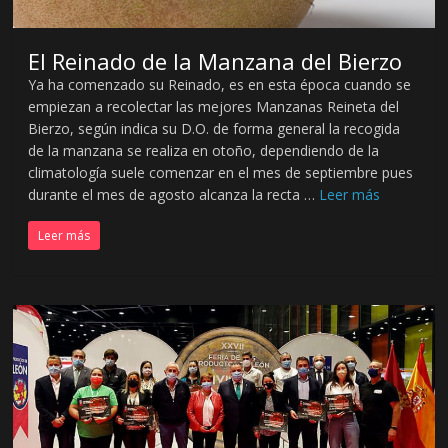
t
a
l
El Reinado de la Manzana del Bierzo
s
Ya ha comenzado su Reinado, es en esta época cuando se
o
empiezan a recolectar las mejores Manzanas Reineta del
b
Bierzo, según indica su D.O. de forma general la recogida
r
de la manzana se realiza en otoño, dependiendo de la
e
climatología suele comenzar en el mes de septiembre pues
P
durante el mes de agosto alcanza la recta …
Leer más
r
Leer más
o
d
u
c
t
o
s
d
e