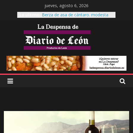
jueves, agosto 6, 2026
Lo último:
Berza de asa de cántaro. modesta
reina de la mesa.
Cecinas Garrote
Cecinas Garrote Astorga, La cecina a
otro nivel.
Es tiempo de Productos de León
El garbanzo pico pardal, patrimonio
leonés