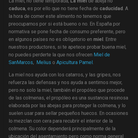
La miel, no tiene temporada,
La miel
de abeja no
caduca
, es por ello que no tiene fecha de
caducidad
. A
la hora de comer este alimento no tenemos que
preocuparnos por si está bueno o no. En España por
normativa se pone fecha de consumo preferente, pero
en algunos países no es obligatorio en
miel
. Entre
nuestros productores, si te apetece probar buena miel,
no puedes perderte la que nos ofrecen
Miel de
SanMarcos
,
Melius
o
Apicultura Pamel
.
La miel nos ayuda con los catarros, y las gripes, nos
refuerza las defensas y nos ayuda a sentirnos mejor,
pero no solo la miel, también el propóleo que procede
de las colmenas, el propóleo es una sustancia resinosa
elaborada por las abejas para proteger la colmena, y lo
suelen usar para sellar pequeños huecos. En ocasiones
lo mezclan con cera para recubrir el interior de la
colmena. Su color dependerá principalmente de la
ubicación del asentamiento pero como norma general