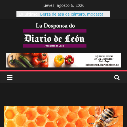
jueves, agosto 6, 2026
Lo último:
Berza de asa de cántaro. modesta
reina de la mesa.
Cecinas Garrote
Cecinas Garrote Astorga, La cecina a
otro nivel.
Es tiempo de Productos de León
El garbanzo pico pardal, patrimonio
leonés