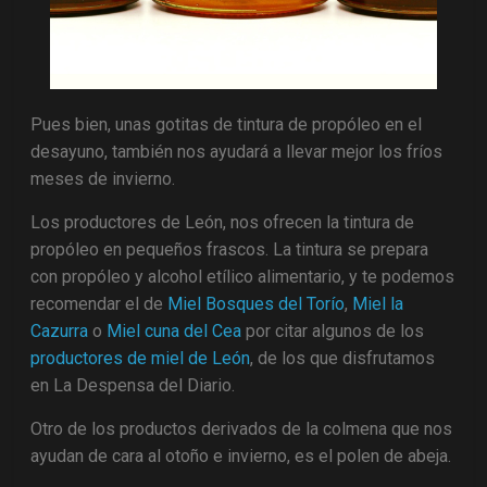
Pues bien, unas gotitas de tintura de propóleo en el
desayuno, también nos ayudará a llevar mejor los fríos
meses de invierno.
Los productores de León, nos ofrecen la tintura de
propóleo en pequeños frascos. La tintura se prepara
con propóleo y alcohol etílico alimentario, y te podemos
recomendar el de
Miel Bosques del Torío
,
Miel la
Cazurra
o
Miel cuna del Cea
por citar algunos de los
productores de miel de León
, de los que disfrutamos
en La Despensa del Diario.
Otro de los productos derivados de la colmena que nos
ayudan de cara al otoño e invierno, es el polen de abeja.