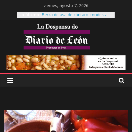
viernes, agosto 7, 2026
Lo último:
Berza de asa de cántaro. modesta
reina de la mesa.
Cecinas Garrote
Cecinas Garrote Astorga, La cecina a
otro nivel.
Es tiempo de Productos de León
El garbanzo pico pardal, patrimonio
leonés