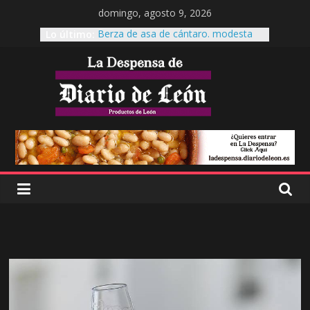
domingo, agosto 9, 2026
Lo último:
Berza de asa de cántaro. modesta
reina de la mesa.
Cecinas Garrote
Cecinas Garrote Astorga, La cecina a
otro nivel.
Es tiempo de Productos de León
El garbanzo pico pardal, patrimonio
leonés