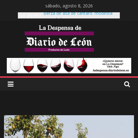
sábado, agosto 8, 2026
Berza de asa de cántaro. modesta
Lo último:
reina de la mesa.
Cecinas Garrote
Cecinas Garrote Astorga, La cecina a
otro nivel.
Es tiempo de Productos de León
El garbanzo pico pardal, patrimonio
leonés