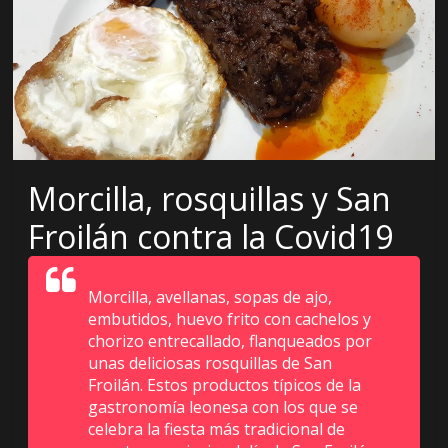
e
n
s
a
Morcilla, rosquillas y San
Froilán contra la Covid19
d
e
Morcilla, avellanas, sopas de ajo,
embutidos, huevo frito con cachelos y
chorizo entrecallado, flanqueados por
D
unas deliciosas rosquillas de San
Froilán. Estos productos típicos de la
i
gastronomía leonesa con los que se
celebra la fiesta más tradicional de