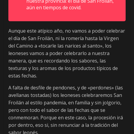
nuestra provincia: el día de San Froilán,
a
aún en tiempos de covid.
r
Aunque este atípico año, no vamos a poder celebrar
i
el día de San Froilán, ni la romería hasta la Virgen
del Camino a «tocarle las narices al santo», los
o
leoneses vamos a poder celebrarlo a nuestra
manera, que es recordando los sabores, las
d
texturas y los aromas de los productos típicos de
estas fechas.
e
A falta de desfile de pendones, y de «perdones» (las
avellanas tostadas) los leoneses celebraremos San
L
Froilán al estilo pandemia, en familia y sin jolgorio,
pero con todo el sabor de las fechas que se
e
conmemoran. Porque en este caso, la procesión irá
por dentro, eso si, sin renunciar a la tradición del
sabor leonés.