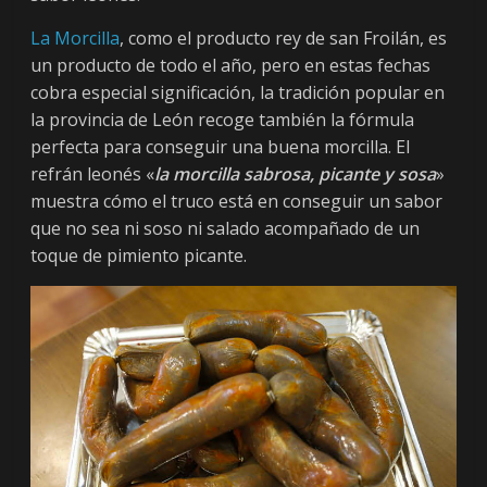
ó
La Morcilla
, como el producto rey de san Froilán, es
n
un producto de todo el año, pero en estas fechas
cobra especial significación, la tradición popular en
la provincia de León recoge también la fórmula
S
perfecta para conseguir una buena morcilla. El
u
refrán leonés «
la morcilla sabrosa, picante y sosa
»
p
muestra cómo el truco está en conseguir un sabor
l
que no sea ni soso ni salado acompañado de un
e
m
toque de pimiento picante.
e
n
t
o
D
i
g
i