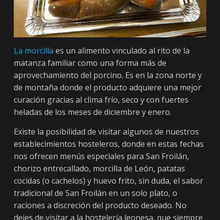
t
a
l
s
o
La morcilla
es un alimento vinculado al rito de la
b
matanza familiar como una forma más de
r
aprovechamiento del porcino. Es en la zona norte y
e
de montaña donde el producto adquiere una mejor
P
curación gracias al clima frío, seco y con fuertes
r
heladas de los meses de diciembre y enero.
o
d
Existe la posibilidad de visitar algunos de nuestros
u
establecimientos hosteleros, donde en estas fechas
c
nos ofrecen menús especiales para San Froilán,
t
chorizo entrecallado, morcilla de León, patatas
o
cocidas (o cachelos) y huevo frito, sin duda, el sabor
s
tradicional de San Froilán en un solo plato, o
d
raciones a discreción del producto deseado. No
e
dejes de visitar a la hostelería leonesa, que siempre