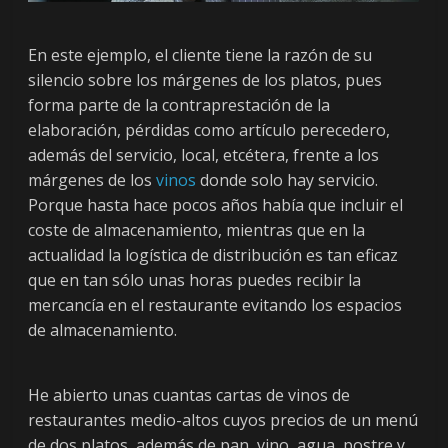
ó
n
En este ejemplo, el cliente tiene la razón de su
silencio sobre los márgenes de los platos, pues
forma parte de la contraprestación de la
S
elaboración, pérdidas como artículo perecedero,
u
además del servicio, local, etcétera, frente a los
p
márgenes de los
vinos
donde solo hay servicio.
l
Porque hasta hace pocos años había que incluir el
e
coste de almacenamiento, mientras que en la
m
actualidad la logística de distribución es tan eficaz
e
que en tan sólo unas horas puedes recibir la
n
mercancía en el restaurante evitando los espacios
t
de almacenamiento.
o
D
i
He abierto unas cuantas cartas de vinos de
g
restaurantes medio-altos cuyos precios de un menú
i
de dos platos, además de pan, vino, agua, postre y