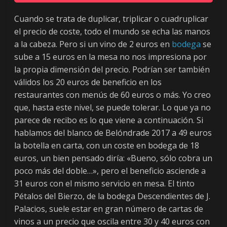
L
e
Cuando se trata de duplicar, triplicar o cuadruplicar
ó
el precio de coste, todo el mundo se echa las manos
n
a la cabeza. Pero si un vino de 2 euros en
bodega
se
.
sube a 15 euros en la mesa no nos impresiona por
la propia dimensión del precio. Podrían ser también
válidos los 20 euros de beneficio en los
restaurantes con menús de 60 euros o más. Yo creo
que, hasta este nivel, se puede tolerar. Lo que ya no
parece de recibo es lo que viene a continuación. Si
hablamos del blanco de Belóndrade 2017 a 49 euros
la botella en carta, con un coste en bodega de 18
euros, un bien pensado diría: «Bueno, sólo cobra un
poco más del doble…», pero el beneficio asciende a
31 euros con el mismo servicio en mesa. El tinto
Pétalos del Bierzo, de la bodega Descendientes de J.
Palacios, suele estar en gran número de cartas de
vinos a un precio que oscila entre 30 y 40 euros con