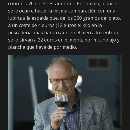
a
cobren a 20 en el restaurante». En cambio, a nadie
se le ocurre hacer la misma comparación con una
lubina a la espalda que, de los 300 gramos del plato,
r
a un coste de 4 euros (12 euros el kilo en la
pescadería, más barato aún en el mercado central),
i
se lo sirvan a 22 euros en el menú, por mucho ajo y
plancha que haya de por medio.
o
d
e
L
e