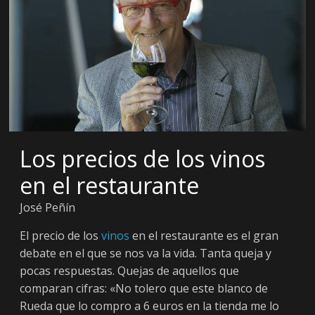
e
n
s
a
Los precios de los vinos
d
en el restaurante
e
José Peñín
El precio de los
vinos
en el restaurante es el gran
D
debate en el que se nos va la vida. Tanta queja y
pocas respuestas. Quejas de aquellos que
i
comparan cifras: «No tolero que este blanco de
Rueda que lo compro a 6 euros en la tienda me lo