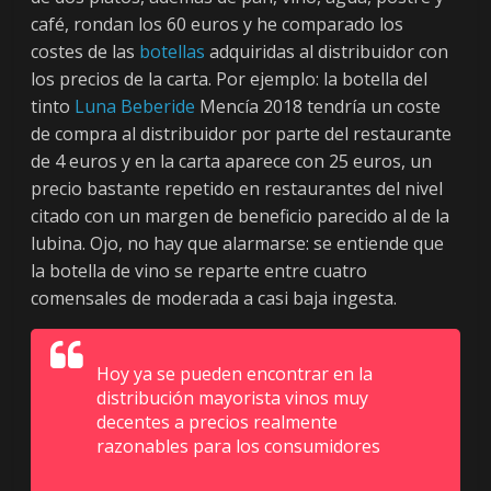
t
café, rondan los 60 euros y he comparado los
a
costes de las
botellas
adquiridas al distribuidor con
l
los precios de la carta. Por ejemplo: la botella del
s
tinto
Luna Beberide
Mencía 2018 tendría un coste
o
de compra al distribuidor por parte del restaurante
b
r
de 4 euros y en la carta aparece con 25 euros, un
e
precio bastante repetido en restaurantes del nivel
P
citado con un margen de beneficio parecido al de la
r
lubina. Ojo, no hay que alarmarse: se entiende que
o
la botella de vino se reparte entre cuatro
d
comensales de moderada a casi baja ingesta.
u
c
t
Hoy ya se pueden encontrar en la
o
distribución mayorista vinos muy
decentes a precios realmente
s
razonables para los consumidores
d
e