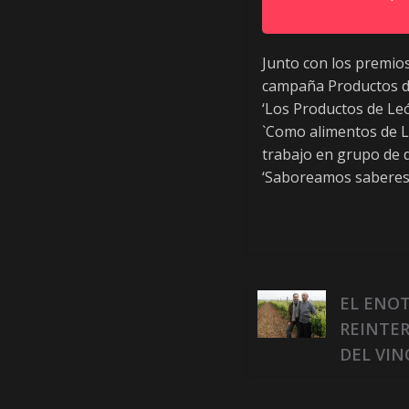
e
ó
n
Junto con los premios
.
campaña Productos de
‘Los Productos de Leó
`Como alimentos de L
trabajo en grupo de d
‘Saboreamos saberes’
EL ENOT
REINTE
DEL VIN