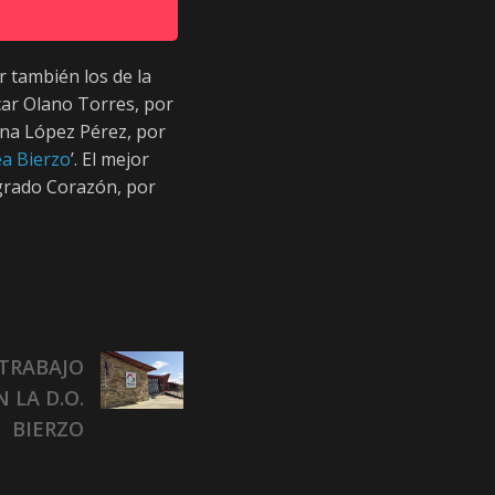
r también los de la
car Olano Torres, por
ana López Pérez, por
a Bierzo
’. El mejor
agrado Corazón, por
 TRABAJO
 LA D.O.
BIERZO