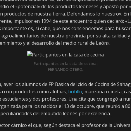
ió el «potencial» de los productos leoneses y apostó por «
n productos de nuestra tierra. Defendamos lo nuestro». En 
ente, impulsor en 1994 de este encuentro quien declaró: «L
 importante es, si cabe, que nos concienciemos para buscar
 agroalimentarios de nuestra provincia por su alta calidad y
nimiento y al desarrollo del medio rural de León».
Participantes en la cata de cecina.
FERNANDO OTERO.
ia, ayer los alumnos de FP Básica del ciclo de Cocina de Saha
ia con productos como alubias,
botillo
, manzana reineta, ca
te estudiantes y dos profesores. Una cita que congregó a n
organizada para los nacidos el 13 de octubre, que reunió a 80
peculiaridades del embutido leonés por excelencia.
ector cárnico el que, según destaca el profesor de la Unive