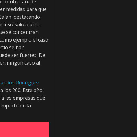
r contra, añade:
cer medidas para que
 Galán, destacando
incluso sólo a uno,
que se concentran
o como ejemplo el caso
ercio se han
uede ser fuerte». De
 en ningún caso al
utidos Rodríguez
a los 260. Este año,
r a las empresas que
 impacto en la