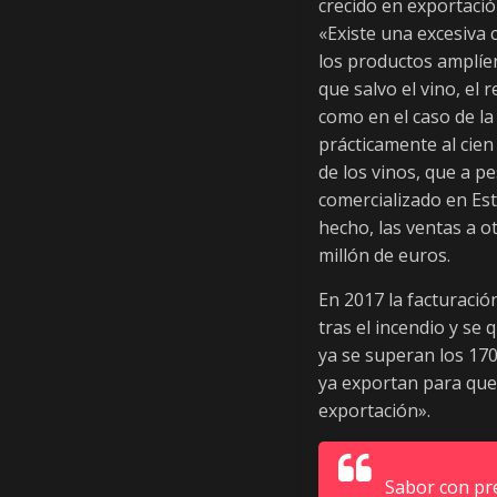
a
crecido en exportació
l
«Existe una excesiva
s
los productos amplíen
o
que salvo el vino, el 
b
como en el caso de la
r
prácticamente al cien
e
de los vinos, que a pe
P
comercializado en Est
r
hecho, las ventas a o
o
millón de euros.
d
u
En 2017 la facturació
c
tras el incendio y se
t
ya se superan los 170
o
ya exportan para que
s
exportación».
d
e
L
Sabor con pr