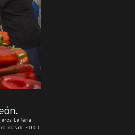
eón.
eros. La feria
ord: más de 70.000