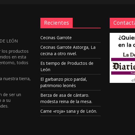
Recientes
Contact
Cecinas Garrote
DE LEÓN
Cecinas Garrote Astorga, La
 los productos
cecina a otro nivel.
nidos en esta
 entorno, todos
Es tiempo de Productos de
León
 nuestra tierra,
El garbanzo pico pardal,
patrimonio leonés
n de ser un
Berza de asa de cántaro.
o a su
modesta reina de la mesa.
ades.
Carne «roja» sana y de León.