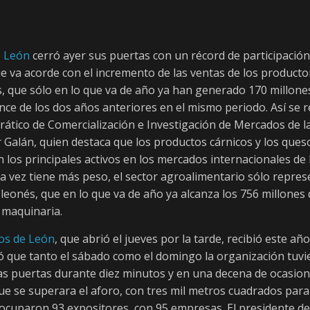
e León
cerró ayer sus puertas con un récord de participació
ue va acorde con el incremento de las ventas de los producto
, que sólo en lo que va de año ya han generado 170 millone
nce de los dos años anteriores en el mismo periodo. Así se re
drático de Comercialización e Investigación de Mercados de l
r Galán, quien destaca que los productos cárnicos y los queso
n los principales activos en los mercados internacionales de
a vez tiene más peso, el sector agroalimentario sólo repres
 leonés, que en lo que va de año ya alcanza los 756 millones 
 maquinaria.
os de León
, que abrió el jueves por la tarde, recibió este a
có que tanto el sábado como el domingo la organización tuvi
puertas durante diez minutos y en una decena de ocasione
ue se superara el aforo, con tres mil metros cuadrados para l
 ocuparon 93 expositores, con 95 empresas. El presidente de