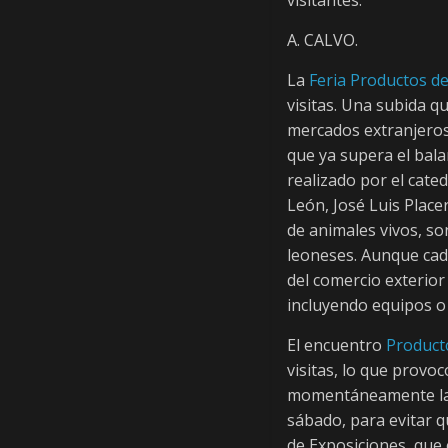
a
visitantes.
r
A. CALVO.
La
Feria Productos d
i
visitas. Una subida q
mercados extranjeros
o
que ya supera el bala
realizado por el cate
d
León, José Luis Place
de animales vivos, so
leoneses. Aunque cad
e
del comercio exterior
incluyendo equipos o
L
El encuentro
Product
e
visitas, lo que provo
momentáneamente las 
sábado, para evitar q
ó
de Exposiciones, que