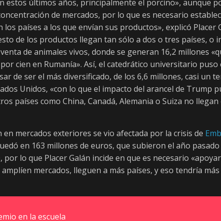
n estos últimos años, principalmente el porcino», aunque po
 concentración de mercados, por lo que es necesario estable
 los países a los que envían sus productos», explicó Placer
resto de los productos llegan tan sólo a dos o tres países, o 
 venta de animales vivos, donde se generan 16,2 millones «
 por cien en Rumanía». Así, el catedrático universitario pus
sar de ser el más diversificado, de los 6,6 millones, casi un t
ados Unidos, «con lo que el impacto del arancel de Trump p
tros países como China, Canadá, Alemania o Suiza no llegan
n en mercados exteriores se vio afectada por la crisis de
Emb
 quedó en 163 millones de euros, que subieron el año pasado 
, por lo que Placer Galán incide en que es necesario «apoya
 amplíen mercados, lleguen a más países, y eso tendría más
emio en la escuela