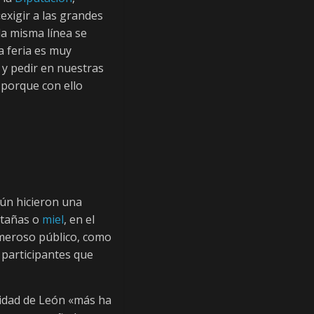
exigir a las grandes
la misma línea se
a feria es muy
 y pedir en nuestras
 porque con ello
gún hicieron una
stañas o
miel
, en el
umeroso público, como
 participantes que
rsidad de León «más ha