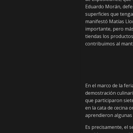
Eduardo Morán, defend
n
superficies que tenga
manifestó Matías Llor
S
importante, pero más
u
tiendas los productos
p
contribuimos al mante
l
e
m
e
n
t
En el marco de la fer
o
demostración culinar
D
que participaron sie
i
en la cata de cecina 
g
aprendieron algunas 
i
t
Es precisamente, el s