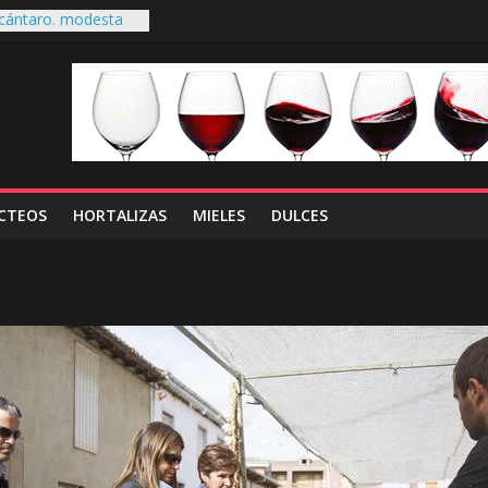
 cántaro. modesta
Astorga, La cecina a
oductos de León
 pardal, patrimonio
CTEOS
HORTALIZAS
MIELES
DULCES