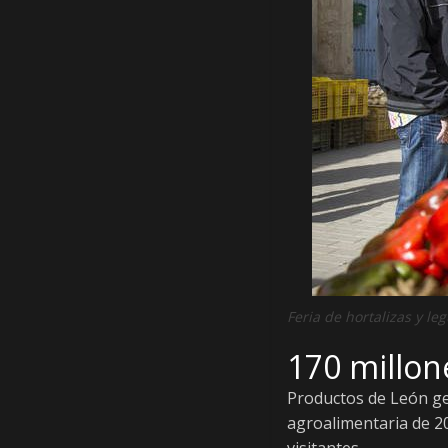
e
n
s
a
d
e
Feria de hortalizas y l
D
170 millon
i
Productos de León ge
agroalimentaria de 20