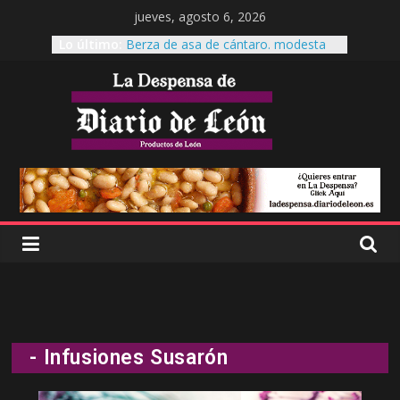
jueves, agosto 6, 2026
Lo último:
Berza de asa de cántaro. modesta
reina de la mesa.
Cecinas Garrote
Cecinas Garrote Astorga, La cecina a
otro nivel.
Es tiempo de Productos de León
El garbanzo pico pardal, patrimonio
leonés
- Infusiones Susarón