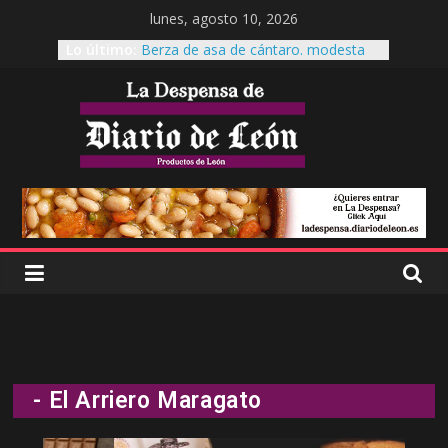
lunes, agosto 10, 2026
Lo último:
Berza de asa de cántaro. modesta
reina de la mesa.
Cecinas Garrote
Cecinas Garrote Astorga, La cecina a
otro nivel.
Es tiempo de Productos de León
El garbanzo pico pardal, patrimonio
leonés
- El Arriero Maragato