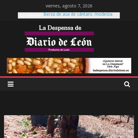
viernes, agosto 7, 2026
Lo último:
Berza de asa de cántaro. modesta
reina de la mesa.
Cecinas Garrote
Cecinas Garrote Astorga, La cecina a
otro nivel.
Es tiempo de Productos de León
El garbanzo pico pardal, patrimonio
leonés