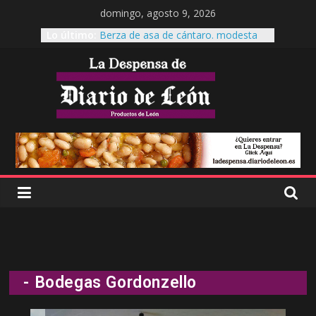
domingo, agosto 9, 2026
Lo último:
Berza de asa de cántaro. modesta
reina de la mesa.
Cecinas Garrote
Cecinas Garrote Astorga, La cecina a
otro nivel.
Es tiempo de Productos de León
El garbanzo pico pardal, patrimonio
leonés
- Bodegas Gordonzello